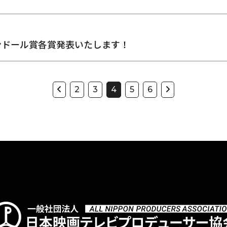
エランドール賞各賞発表いたします！
2
3
4
5
6