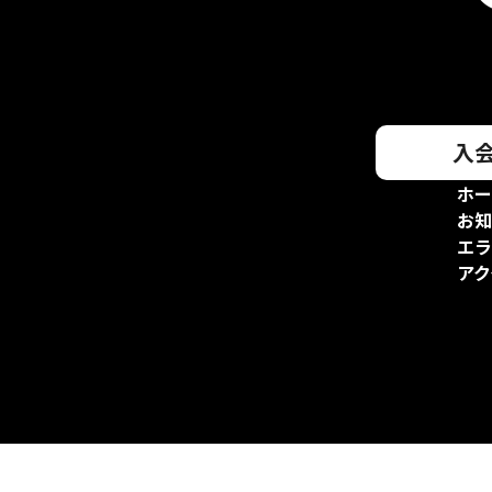
入
ホー
お知
エラ
アク