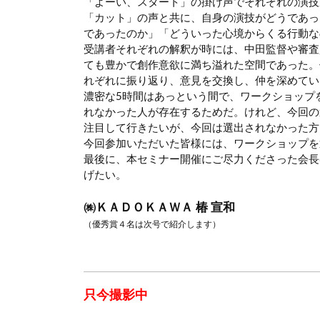
「よーい、スタート」の掛け声でそれぞれの演技
「カット」の声と共に、自身の演技がどうであっ
であったのか」「どういった心境からくる行動な
受講者それぞれの解釈が時には、中田監督や審査
ても豊かで創作意欲に満ち溢れた空間であった。
れぞれに振り返り、意見を交換し、仲を深めてい
濃密な5時間はあっという間で、ワークショップ
れなかった人が存在するためだ。けれど、今回の
注目して行きたいが、今回は選出されなかった方
今回参加いただいた皆様には、ワークショップを
最後に、本セミナー開催にご尽力くださった会長
げたい。
㈱ＫＡＤＯＫＡＷＡ 椿 宣和
（優秀賞４名は次号で紹介します）
只今撮影中