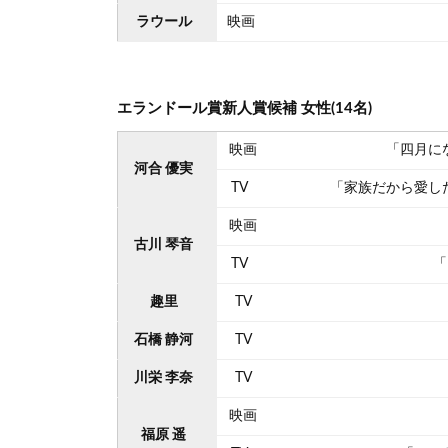
ラウール
映画
エランドール賞新人賞候補 女性(14名)
映画
「四月に
河合 優実
TV
「家族だから愛し
映画
古川 琴音
TV
「
趣里
TV
石橋 静河
TV
川栄 李奈
TV
映画
福原 遥