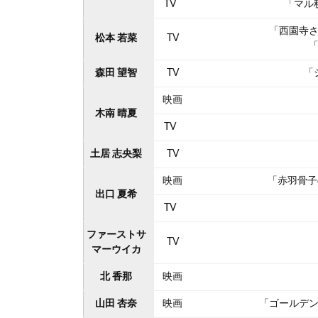
TV
「マル
「西園寺
松本 若菜
TV
森田 望智
TV
「
映画
木南 晴夏
TV
土居 志央梨
TV
映画
「赤羽骨子
出口 夏希
TV
ファーストサ
TV
マーウイカ
北 香那
映画
山田 杏奈
映画
「ゴールデ