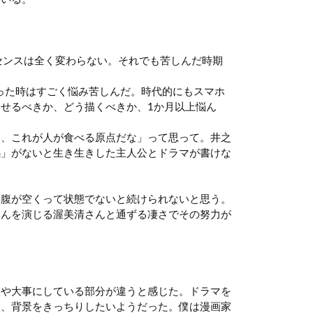
センスは全く変わらない。それでも苦しんだ時期
った時はすごく悩み苦しんだ。時代的にもスマホ
せるべきか、どう描くべきか、1か月以上悩ん
あ、これが人が食べる原点だな」って思って。井之
感」がないと生き生きした主人公とドラマが書けな
お腹が空くって状態でないと続けられないと思う。
さんを演じる渥美清さんと通ずる凄さでその努力が
点や大事にしている部分が違うと感じた。ドラマを
定、背景をきっちりしたいようだった。僕は漫画家