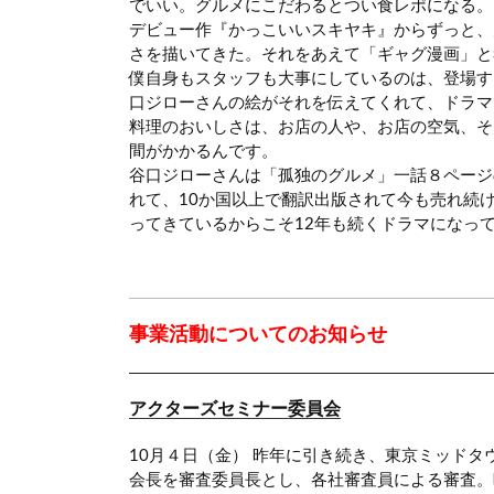
でいい。グルメにこだわるとつい食レポになる。
デビュー作『かっこいいスキヤキ』からずっと、
さを描いてきた。それをあえて「ギャグ漫画」と
僕自身もスタッフも大事にしているのは、登場す
口ジローさんの絵がそれを伝えてくれて、ドラマ
料理のおいしさは、お店の人や、お店の空気、そ
間がかかるんです。
谷口ジローさんは「孤独のグルメ」一話８ページ
れて、10か国以上で翻訳出版されて今も売れ続
ってきているからこそ12年も続くドラマになっ
事業活動についてのお知らせ
アクターズセミナー委員会
10月４日（金） 昨年に引き続き、東京ミッド
会長を審査委員長とし、各社審査員による審査。映