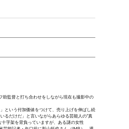
フ助監督と打ち合わせをしながら現在も撮影中の
報」という付加価値をつけて、売り上げを伸ばし続
いるだけだ」と言いながらあらゆる芸能人の“真
な十字架を背負っていますが、ある謎の女性
芸能記者・矢口役に影山拓也さん（IMP.）、週