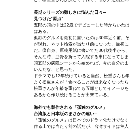
長期シリーズの難しさに悩んだ日々―
見つけた“原点”
五郎の頭の中は22歳でデビューした時からいわ
はある。
孤独のグルメを最初に書いたのは30年近く前。
が現れ、ネット検索が当たり前になった。最初に
だ。僕自身、原稿用紙に書いてた30代後半から
そんな時、肋骨を折って入院する事になってしま
頭五郎の病院シーンから始めれば、今の自分のま
いんだな、と思った。
ドラマでも12年続けていると当然、松重さんも
よく松重さんが「食べることが出来なくなったら
松重さんが年齢を重ねても五郎としてイメージを
あるから作り続けることが出来ている。
海外でも製作される「孤独のグルメ」
台湾版と日本版のまさかの違い―
「孤独のグルメ」は日本でのドラマ化だけでなく
作る上では当たり前の話だが、台湾サイドは主人