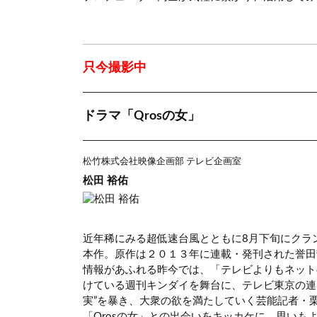
只今撮影中
ドラマ「Qrosの女」
松竹株式会社映像企画部 テレビ企画室
松田 裕佑
近年稀にみる超低速台風とともに8月下旬にクラ
本作。原作は２０１３年に連載・発刊された誉田哲
情報があふれる昨今では、「テレビよりもネット
けている週刊キンダイを舞台に、テレビ東京の連
実”を暴き、大衆の欲を満たしていく芸能記者・
「Qrosの女」との出会いをキッカケに、思いも