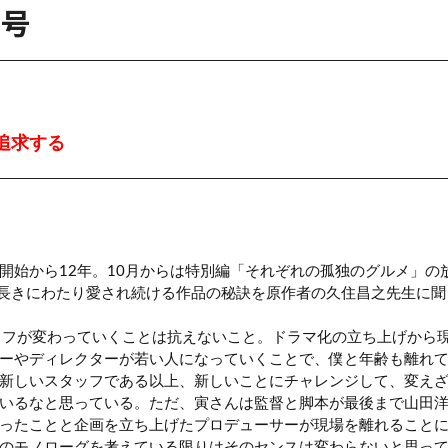
月号
追求する
始から12年。10月からは特別編「それぞれの孤独のグルメ」の放
長きにわたり愛され続ける作品の秘訣を原作者の久住昌之先生に聞
ッフが変わっていくことは抗えないこと。ドラマ化の立ち上げから
ーやディレクターが若い人になっていくことで、僕と年齢も離れて
新しいスタッフである以上、新しいことにチャレンジして、変え
いるなと思っている。ただ、寅さんは監督と脚本が最後まで山田洋
ったことと企画を立ち上げたプロデューサーが現場を離れること
のモノローグを考えている限りはそのセンスは変わらないと思っ