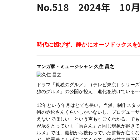
No.518 2024年 10
時代に媚びず、静かにオーソドックスを
マンガ家・ミュージシャン 久住 昌之
ドラマ「孤独のグルメ」（テレビ東京）シリーズ開
独のグルメ」の公開が控え、進化を続けている―
12年という年月はとても長い。当然、制作スタ
術の赤松さんくらいしかいないし、プロデューサ
えないでほしい」という声もすごくわかる。でも
が歳をとっていく「寅さん」と同じ現象が起きて
ルメ」では、最初から携わっていた監督が亡くな
ど、松重豊さんが演じてくれて、僕が井之頭五郎