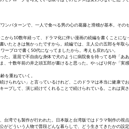
ばワンパターンで、一人で食べる男の心の葛藤と滑稽が基本。その
そこから10数年経って、ドラマ化に伴い漫画の続編を書くことにな
書いたときは無かったですから。続編では、主人公の五郎を年取ら
、ワープロで書く50代になってましたから。考えも戻れない。
った。退屈で不自由な身体で犬のように病院食を待ってる時「あ
ま、十数年前の井之頭五郎が書けると思った。やっぱり何か「実
年齢を重ねていく。
続けられない」と言っているけれど、このドラマは本当に健康で
キープして、演じ続けてくれることで続けられている。これは寅
、台湾でも製作が行われた。日本版と台湾版ではドラマ制作の視
公がどういう人物で普段どんな暮らしで、どう生きてきたかの設