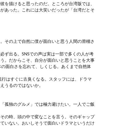
で彼を描けると思ったのだ。ところが台湾版では、
診があった。これには大笑いだったが「台湾だとそ
と。その上で自然に僕が面白いと思う人間の滑稽さ
必ず出る。SNSでの声は実は一部で多くの人が考
まう。だからこそ、自分が面白いと思うことを大事
本の面白さを忘れて、しくじる。あくまで自然体
り流行はすぐに古臭くなる。スタッフには、ドラマ
耐えうるのではないか。
る「孤独のグルメ」では極力避けたい。一人でご飯
はその時、頭の中で変なことを言う。そのギャップ
っていない。おいしそうで面白いドラマというだけ