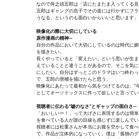
なので井之頭五郎は「店にたまたま入ってくる見
五郎はギャングの息子でその道には行かずにフラ
うなる、というのも面白いからいいと思います」
映像化の際に大切にしている
原作漫画の精神―
自分の作品において大切にしているのは時代に媚
を描きたい。
長くやっていると「変えたい」という思いが生ま
えていることと違うことがあるので、そこを気に
にしたい。自分はずっとこのドラマはいつ終わっ
で、五郎の滑稽を描けたらと思う。
映像化にあたって最初から気をつけてるのは、“
としてオーソドックスに作って欲しいと言ってい
視聴者に伝わる“嘘のなさ”とギャップの面白さ―
「おいしいー！」って大げさに表現するのは簡単
を食べている人が誰の目線も感じずに楽しんでい
視聴者には松重さんが本当にお腹を空かして食べ
で、作品が立体的になっていく。僕は「孤独のグ