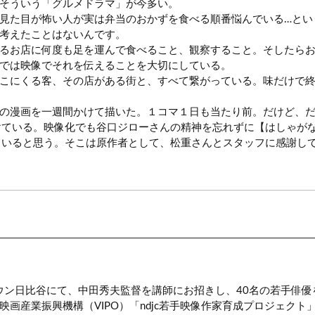
そういう「グルメドラマ」が今多い。
見た目が怖い人が実は弁当のおかずを食べる順番悩んでいる…とい
考えたことはないんです。
るお店に何度も足を運んで食べること、観察すること。そしたら
では映像でそれを伝えることを大切にしている。
こにくる客、その店がある街と、すべて繋がっている。味だけで
の漫画を一週間かけて描いた。１コマ１日も当たり前。だけど、だ
けている。映像化でも谷口ジローさんの精神を忘れずに【はしゃが
ていると思う。そこは原作者として、松重さんとスタッフに感謝し
タウン日比谷にて、中田秀夫監督を講師にお招きし、40名の若手俳
画産業振興機構（VIPO）「ndjc若手映像作家育成プロジェク