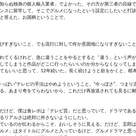
知らぬ独身の個人輸入業者」でよかった。その方が第三者の目線
ンスに留学して、そこでグルメになったという設定にしたいと打
と答えた。お国柄ということで。
びすぎないこと、でも流行に対して何か意固地になりすぎないこ
れてくるけれど、急に違うことをやるとすると「違う」という声が
してしまうと作品がどこに行ったらいいのか分からなくなってし
てもいいと思って、12年続いた。長く続けようと欲をかくと、根
今っぽい”テレビの手法はやめようということ。“今っぽさ”、つま
る。あまり奇をてらわないから、これだけ再放送されても見るに
だけど、僕は食レポは「テレビ芸」だと思っていて、ドラマであ
るリアルさは絶対に外さないようにしたい。
ているのが伝わるからこそ、おいしそうに見える。だけど、五郎
ルメ」はタイトルにグルメと入っているけど、グルメドラマと思