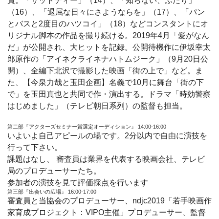
賞。「サッドティー」（14）、「知らない、ふたり」
（16）、「退屈な日々にさようならを」（17）、「パン
とバスと2度目のハツコイ」（18）などコンスタントにオ
リジナル脚本の作品を撮り続ける。2019年4月「愛がなん
だ」が公開され、大ヒットを記録。公開待機作に伊坂幸太
郎原作の「アイネクライネナハトムジーク」（9月20日公
開）、全編下北沢で撮影した映画「街の上で」など。ま
た、【今泉力哉と玉田企画】名義で10月に舞台「街の下
で」を玉田真也と共同で作・演出する。ドラマ「時効警察
はじめました」（テレビ朝日系列）の監督も担当。
第二部『アクターズセミナー賞選定オーディション』 14:00-16:00
いよいよ自己アピールの場です。2分以内で自由に演技を
行って下さい。
課題はなし、 審査員は業界を代表する映画会社、テレビ
局のプロデューサーたち。
参加者の演技を見て評価採点を行います
第三部『出会いの広場』 16:00-17:00
審査員と当協会のプロデューサー、ndjc2019「若手映画作
家育成プロジェクト：VIPO主催」プロデューサー、監督