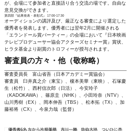
が、会場にて参加者と直接語り合う交流の場です。自由な
意見交換ができます。
第四部『結果発表・表彰式』 17:00-17:30
オーディションの講評及び、厳正なる審査により選定した
優秀者を発表します。優秀者には翌年2月に開催される
「エランドール賞パーティー」の会場において『日本映画
テレビプロデューサー協会アクターズセミナー賞』賞状、
ヒラタ基金より副賞のトロフィーが授与されます。
審査員の方々・他（敬称略）
審査委員長 富山省吾（日本アカデミー賞協会）
審査員 臼井真之介（東宝）、榎本美華（東映）、石塚慶
生（松竹）、西村信次郎（日活）、今安玲子
（KADOKAWA）、篠原圭（NHK）、小田玲奈（NTV）、
山川秀樹（EX）、岡本伸吾（TBS）、松本拓（TX）、加
藤裕将（CX）、今泉力哉（監督）
優秀者6名 左から片桐美穂 吉川一勝 佐伯大地 ついひじ杏