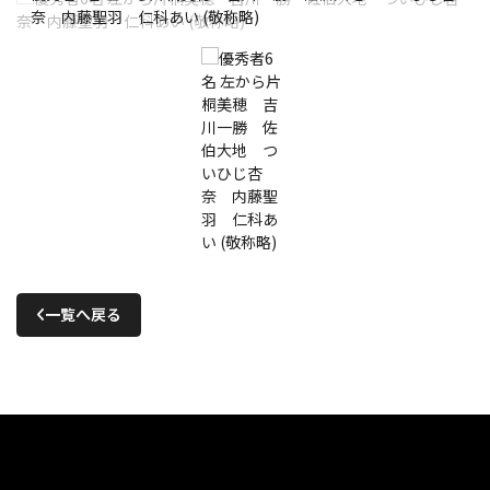
奈 内藤聖羽 仁科あい (敬称略)
一覧へ戻る